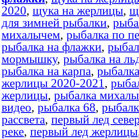
2020
,
щука на жерлицы
,
щ
для зимней рыбалки
,
рыба
михалычем
,
рыбалка по п
рыбалка на флажки
,
рыбал
мормышку
,
рыбалка на ль
рыбалка на карпа
,
рыбалка
жерлицы 2020-2021
,
рыба
жерлицы
,
рыбалка михал
видео
,
рыбалка 68
,
рыбалк
рассвета
,
первый лед севе
реке
,
первый лед жерлицы