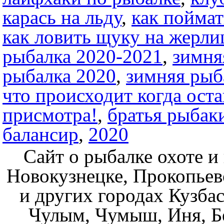
карась на льду
,
как поймат
как ловить щуку на жерл
рыбалка 2020-2021
,
зимня
рыбалка 2020
,
зимняя рыб
что происходит когда ост
присмотра!
,
братья рыбак
балансир
,
2020
Сайт о рыбалке охоте и
Новокузнецке, Прокопьев
и других городах Кузбас
Чулым, Чумыш, Иня, Бе