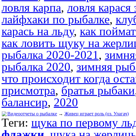
ловля карпа
,
ловля карася
лайфхаки по рыбалке
,
клу
карась на льду
,
как поймат
как ловить щуку на жерл
рыбалка 2020-2021
,
зимня
рыбалка 2020
,
зимняя рыб
что происходит когда ост
присмотра
,
братья рыбаки
балансир
,
2020
Видеоотчеты о рыбалке
→
Живец играет роль (оз. Улагач)
Теги:
щука по первому ль
флажки
,
щука на жерлиц