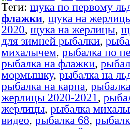
Теги:
щука по первому ль
флажки
,
щука на жерлиц
2020
,
щука на жерлицы
,
щ
для зимней рыбалки
,
рыба
михалычем
,
рыбалка по п
рыбалка на флажки
,
рыбал
мормышку
,
рыбалка на ль
рыбалка на карпа
,
рыбалка
жерлицы 2020-2021
,
рыба
жерлицы
,
рыбалка михал
видео
,
рыбалка 68
,
рыбалк