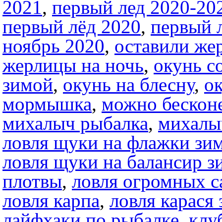
2021
,
первый лед 2020-20
первый лёд 2020
,
первый 
ноябрь 2020
,
оставили же
жерлицы на ночь
,
окунь с
зимой
,
окунь на блесну
,
о
мормышка
,
можно бесконе
михалыч рыбалка
,
михалы
ловля щуки на флажки зи
ловля щуки на балансир з
плотвы
,
ловля огромных с
ловля карпа
,
ловля карася
лайфхаки по рыбалке
,
клу