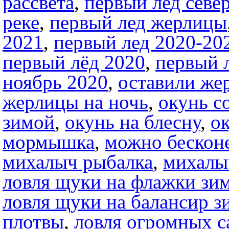
рассвета
,
первый лед севе
реке
,
первый лед жерлицы
2021
,
первый лед 2020-20
первый лёд 2020
,
первый 
ноябрь 2020
,
оставили же
жерлицы на ночь
,
окунь с
зимой
,
окунь на блесну
,
о
мормышка
,
можно бесконе
михалыч рыбалка
,
михалы
ловля щуки на флажки зи
ловля щуки на балансир з
плотвы
,
ловля огромных с