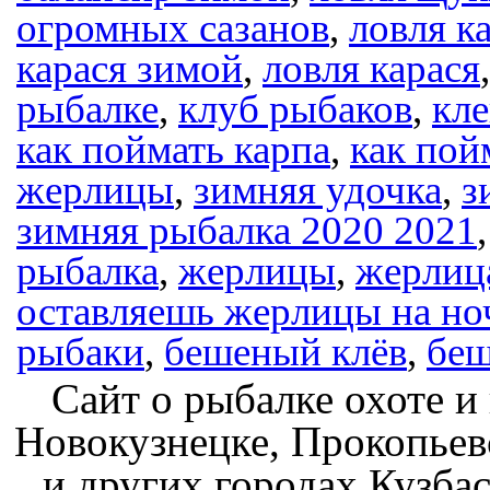
огромных сазанов
,
ловля к
карася зимой
,
ловля карася
рыбалке
,
клуб рыбаков
,
кл
как поймать карпа
,
как пой
жерлицы
,
зимняя удочка
,
з
зимняя рыбалка 2020 2021
рыбалка
,
жерлицы
,
жерлиц
оставляешь жерлицы на ноч
рыбаки
,
бешеный клёв
,
беш
Сайт о рыбалке охоте и
Новокузнецке, Прокопьев
и других городах Кузбас