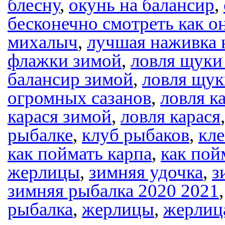
блесну
,
окунь на балансир
,
бесконечно смотреть как о
михалыч
,
лучшая наживка 
флажки зимой
,
ловля щуки
балансир зимой
,
ловля щук
огромных сазанов
,
ловля к
карася зимой
,
ловля карася
рыбалке
,
клуб рыбаков
,
кл
как поймать карпа
,
как пой
жерлицы
,
зимняя удочка
,
з
зимняя рыбалка 2020 2021
рыбалка
,
жерлицы
,
жерлиц