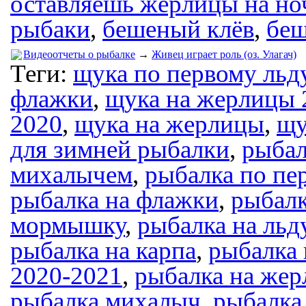
оставляешь жерлицы на но
рыбаки
,
бешеный клёв
,
беш
Видеоотчеты о рыбалке
→
Живец играет роль (оз. Улагач)
Теги:
щука по первому льд
флажки
,
щука на жерлицы 
2020
,
щука на жерлицы
,
щу
для зимней рыбалки
,
рыбал
михалычем
,
рыбалка по пе
рыбалка на флажки
,
рыбалк
мормышку
,
рыбалка на льд
рыбалка на карпа
,
рыбалка 
2020-2021
,
рыбалка на же
рыбалка михалыч
,
рыбалка