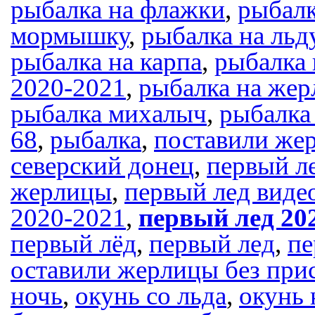
рыбалка на флажки
,
рыбалк
мормышку
,
рыбалка на льд
рыбалка на карпа
,
рыбалка 
2020-2021
,
рыбалка на же
рыбалка михалыч
,
рыбалка
68
,
рыбалка
,
поставили жер
северский донец
,
первый ле
жерлицы
,
первый лед виде
2020-2021
,
первый лед 20
первый лёд
,
первый лед
,
пе
оставили жерлицы без при
ночь
,
окунь со льда
,
окунь