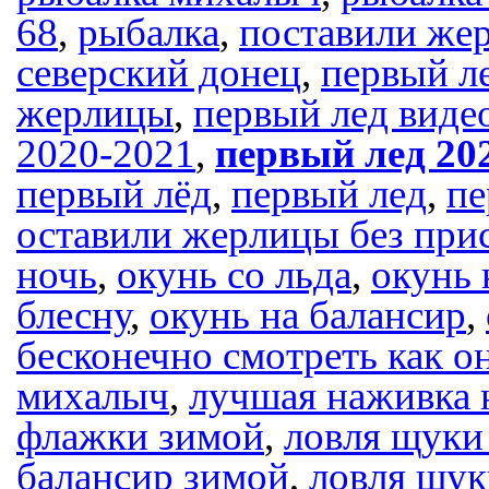
68
,
рыбалка
,
поставили жер
северский донец
,
первый ле
жерлицы
,
первый лед виде
2020-2021
,
первый лед 20
первый лёд
,
первый лед
,
пе
оставили жерлицы без при
ночь
,
окунь со льда
,
окунь
блесну
,
окунь на балансир
,
бесконечно смотреть как о
михалыч
,
лучшая наживка 
флажки зимой
,
ловля щуки
балансир зимой
,
ловля щук