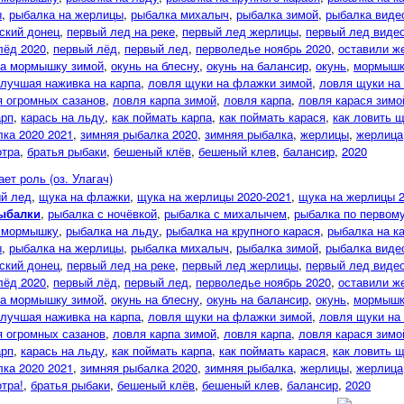
ы
,
рыбалка на жерлицы
,
рыбалка михалыч
,
рыбалка зимой
,
рыбалка виде
ский донец
,
первый лед на реке
,
первый лед жерлицы
,
первый лед виде
лёд 2020
,
первый лёд
,
первый лед
,
перволедье ноябрь 2020
,
оставили ж
на мормышку зимой
,
окунь на блесну
,
окунь на балансир
,
окунь
,
мормышк
лучшая наживка на карпа
,
ловля щуки на флажки зимой
,
ловля щуки на
я огромных сазанов
,
ловля карпа зимой
,
ловля карпа
,
ловля карася зимо
арп
,
карась на льду
,
как поймать карпа
,
как поймать карася
,
как ловить 
ка 2020 2021
,
зимняя рыбалка 2020
,
зимняя рыбалка
,
жерлицы
,
жерлица
отра
,
братья рыбаки
,
бешеный клёв
,
бешеный клев
,
балансир
,
2020
ет роль (оз. Улагач)
й лед
,
щука на флажки
,
щука на жерлицы 2020-2021
,
щука на жерлицы 
рыбалки
,
рыбалка с ночёвкой
,
рыбалка с михалычем
,
рыбалка по первом
а мормышку
,
рыбалка на льду
,
рыбалка на крупного карася
,
рыбалка на к
ы
,
рыбалка на жерлицы
,
рыбалка михалыч
,
рыбалка зимой
,
рыбалка виде
ский донец
,
первый лед на реке
,
первый лед жерлицы
,
первый лед виде
лёд 2020
,
первый лёд
,
первый лед
,
перволедье ноябрь 2020
,
оставили ж
на мормышку зимой
,
окунь на блесну
,
окунь на балансир
,
окунь
,
мормышк
лучшая наживка на карпа
,
ловля щуки на флажки зимой
,
ловля щуки на
я огромных сазанов
,
ловля карпа зимой
,
ловля карпа
,
ловля карася зимо
арп
,
карась на льду
,
как поймать карпа
,
как поймать карася
,
как ловить 
ка 2020 2021
,
зимняя рыбалка 2020
,
зимняя рыбалка
,
жерлицы
,
жерлица
тра!
,
братья рыбаки
,
бешеный клёв
,
бешеный клев
,
балансир
,
2020