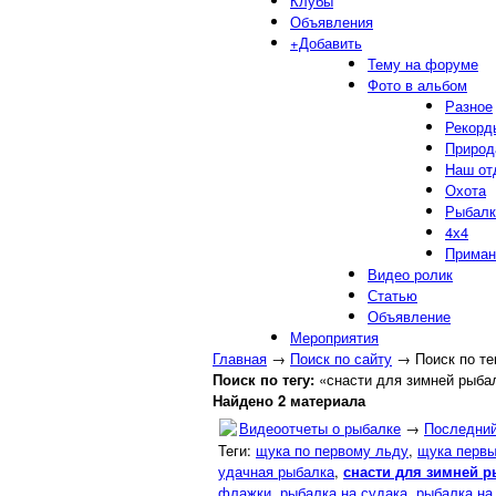
Клубы
Объявления
+Добавить
Тему на форуме
Фото в альбом
Разное
Рекорд
Природ
Наш от
Охота
Рыбалк
4х4
Приман
Видео ролик
Статью
Объявление
Мероприятия
Главная
→
Поиск по сайту
→
Поиск по те
Поиск по тегу:
«снасти для зимней рыбал
Найдено 2 материала
Видеоотчеты о рыбалке
→
Последний
Теги:
щука по первому льду
,
щука первы
удачная рыбалка
,
снасти для зимней 
флажки
,
рыбалка на судака
,
рыбалка н