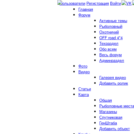
Пользователи
Регистрация
Войти
Главная
Форум
Активные темы
Рыболовный
Охотничий
OFF road 4*4
Техраздел
Обо всем
Весь форум
Админраздел
Фото
Видео
Галерея видео
Добавить ролик
Статьи
Карта
Общая
Рыболовные мест
Магазины
Спутниковая
ГенШтаба
Добавить объект