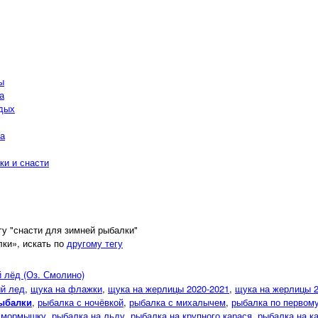
ы
а
дых
а
ки и снасти
гу "снасти для зимней рыбалки"
ки», искать по
другому тегу
 лёд (Оз. Смолино)
й лед
,
щука на флажки
,
щука на жерлицы 2020-2021
,
щука на жерлицы 
рыбалки
,
рыбалка с ночёвкой
,
рыбалка с михалычем
,
рыбалка по первом
а мормышку
,
рыбалка на льду
,
рыбалка на крупного карася
,
рыбалка на к