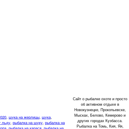
Сайт о рыбалке охоте и просто
об активном отдыхе в
Новокузнецке, Прокопьевске,
Мысках, Белово, Кемерово и
2020
,
щука на жерлицы
,
щука
,
других городах Кузбасса.
у льду
,
рыбалка на щуку
,
рыбалка на
Рыбалка на Томь, Кия, Яя,
арпа
,
рыбалка на карася
,
рыбалка на