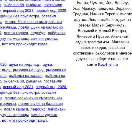
Чулым, Чумыш, Иня, Бельсу,
о
,
рыбалка 68
,
рыбалка
,
поставили
Уса, Мрассу, Кондома, Верхняя,
о
,
первый лед 2021
,
первый лед 2020-
Средняя, Нижняя Терси и многих
ерлицы без присмотра
,
оставил
других. Ловля рыбы и отдых на
а
,
можно бесконечно смотреть как
озерах Малый Берчикуль,
 жерлицы
,
ловля щуки на балансир
Большой и Малый Базыры,
й
,
ловля карася
,
ледобур
,
лайфхаки
Линёвое и Пустое. Активный
щуку на жерлицы
,
зимняя удочка
,
отдых троффи 4х4. Магазины
,
вот что происходит когда
наших городов, рассказы
охотников и рыболовов и многое
другое вы найдете на нашем
2020
,
щука на жерлицы
,
щука
,
сайте
Kuz-Fish.ru
у льду
,
рыбалка на щуку
,
рыбалка на
арпа
,
рыбалка на карася
,
рыбалка на
о
,
рыбалка 68
,
рыбалка
,
поставили
о
,
первый лед 2021
,
первый лед 2020-
ерлицы без присмотра
,
оставил
а
,
можно бесконечно смотреть как
 жерлицы
,
ловля щуки на балансир
й
,
ловля карася
,
ледобур
,
лайфхаки
щуку на жерлицы
,
зимняя удочка
,
,
вот что происходит когда