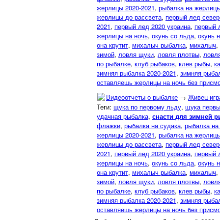
жерлицы 2020-2021
,
рыбалка на жерлиц
жерлицы до рассвета
,
первый лед север
2021
,
первый лед 2020 украина
,
первый 
жерлицы на ночь
,
окунь со льда
,
окунь 
она крутит
,
михалыч рыбалка
,
михалыч
,
зимой
,
ловля щуки
,
ловля плотвы
,
ловл
по рыбалке
,
клуб рыбаков
,
клев рыбы
,
к
зимняя рыбалка 2020-2021
,
зимняя рыбал
оставляешь жерлицы на ночь без присм
Видеоотчеты о рыбалке
→
Живец игра
Теги:
щука по первому льду
,
щука первы
удачная рыбалка
,
снасти для зимней 
флажки
,
рыбалка на судака
,
рыбалка н
жерлицы 2020-2021
,
рыбалка на жерлиц
жерлицы до рассвета
,
первый лед север
2021
,
первый лед 2020 украина
,
первый 
жерлицы на ночь
,
окунь со льда
,
окунь 
она крутит
,
михалыч рыбалка
,
михалыч
,
зимой
,
ловля щуки
,
ловля плотвы
,
ловл
по рыбалке
,
клуб рыбаков
,
клев рыбы
,
к
зимняя рыбалка 2020-2021
,
зимняя рыбал
оставляешь жерлицы на ночь без присмо