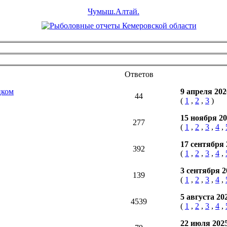
Чумыш.Алтай.
Ответов
цком
9 апреля 20
44
(
1
,
2
,
3
)
15 ноября 2
277
(
1
,
2
,
3
,
4
,
17 сентября
392
(
1
,
2
,
3
,
4
,
3 сентября 
139
(
1
,
2
,
3
,
4
,
5 августа 20
4539
(
1
,
2
,
3
,
4
,
22 июля 202