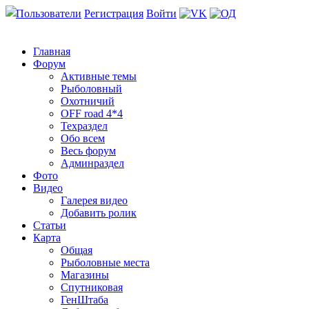
Пользователи
Регистрация
Войти
Главная
Форум
Активные темы
Рыболовный
Охотничий
OFF road 4*4
Техраздел
Обо всем
Весь форум
Админраздел
Фото
Видео
Галерея видео
Добавить ролик
Статьи
Карта
Общая
Рыболовные места
Магазины
Спутниковая
ГенШтаба