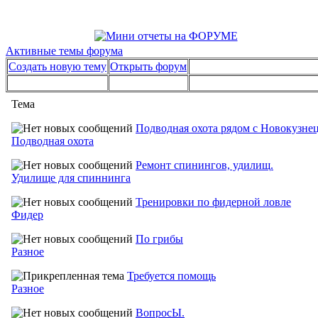
Активные темы форума
Создать новую тему
Открыть форум
Тема
Подводная охота рядом с Новокузне
Подводная охота
Ремонт спинингов, удилищ.
Удилище для спиннинга
Тренировки по фидерной ловле
Фидер
По грибы
Разное
Требуется помощь
Разное
ВопросЫ.