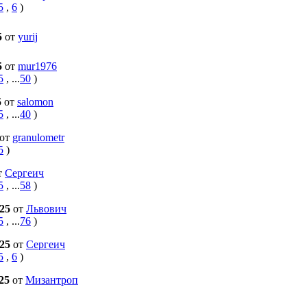
5
,
6
)
5
от
yurij
5
от
mur1976
5
, ...
50
)
5
от
salomon
5
, ...
40
)
от
granulometr
5
)
т
Сергеич
5
, ...
58
)
025
от
Львович
5
, ...
76
)
025
от
Сергеич
5
,
6
)
025
от
Мизантроп