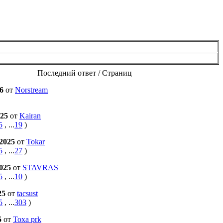
Последний ответ / Страниц
26
от
Norstream
025
от
Kairan
5
, ...
19
)
 2025
от
Tokar
5
, ...
27
)
2025
от
STAVRAS
5
, ...
10
)
25
от
tacsust
5
, ...
303
)
5
от
Toxa prk