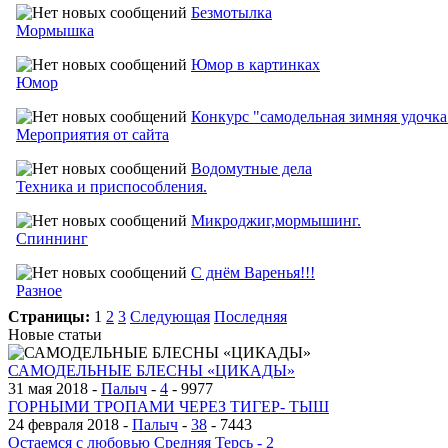
Безмотылка
Мормышка
Юмор в картинках
Юмор
Конкурс "самодельная зимняя удочка
Мероприятия от сайта
Водомутные дела
Техника и приспособления.
Микроджиг,мормышинг.
Спиннинг
С днём Варенья!!!
Разное
Страницы:
1
2
3
Следующая
Последняя
Новые статьи
САМОДЕЛЬНЫЕ БЛЕСНЫ «ЦИКАДЫ»
31 мая 2018 -
Палыч
-
4
-
9977
ГОРНЫМИ ТРОПАМИ ЧЕРЕЗ ТИГЕР- ТЫШ
24 февраля 2018 -
Палыч
-
38
-
7443
Остаемся с любовью Средняя Терсь - 2