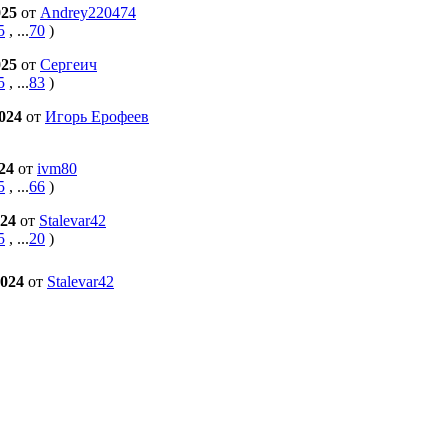
025
от
Andrey220474
5
, ...
70
)
025
от
Сергеич
5
, ...
83
)
2024
от
Игорь Ерофеев
024
от
ivm80
5
, ...
66
)
024
от
Stalevar42
5
, ...
20
)
2024
от
Stalevar42