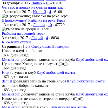
30 декабря 2017 -
Палыч
-
10
-
10420
Четверо в лодках не считая напитки…
13 сентября 2017 -
Игорь З
-
4
-
6108
(Продолжение) Рыбалка на реке Терсь
13 сентября 2017 -
Люрий
-
10
-
47720
Рыбалка на средней Терси
3 сентября 2017 -
Люрий
-
4
-
8034
RSS-лента статей
Страницы:
1
2
3
Следующая
Последняя
Новое в клубах и блогах
1637 дней назад
Мизантроп
добавляет запись на стене клуба
Клуб любителей о
Ну конечно.Холодно же караулить)))))))
1664 дня назад
Кир
вступает в клуб
Клуб любителей охоты
1671 день назад
dantist
добавляет запись на стене клуба
Клуб любителей охоты
:
отличные бобры.на капкан?
1683 дня назад
Мизантроп
добавляет запись на стене клуба
Клуб любителей о
Какое закрытие-самое интересное впереди)))))))))
1696 дней назад
Мизантроп
вступает в клуб
Клуб любителей охоты