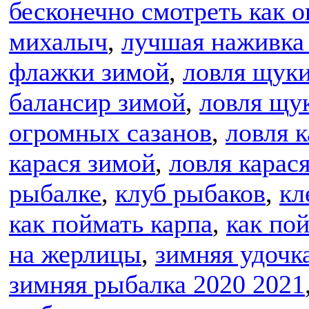
бесконечно смотреть как о
михалыч
,
лучшая наживка 
флажки зимой
,
ловля щук
балансир зимой
,
ловля щу
огромных сазанов
,
ловля 
карася зимой
,
ловля карас
рыбалке
,
клуб рыбаков
,
кл
как поймать карпа
,
как по
на жерлицы
,
зимняя удочк
зимняя рыбалка 2020 2021