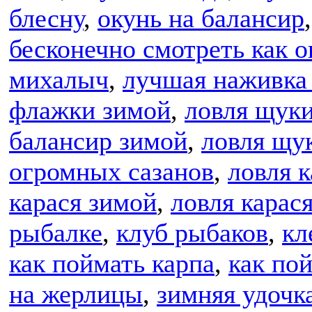
блесну
,
окунь на балансир
бесконечно смотреть как о
михалыч
,
лучшая наживка 
флажки зимой
,
ловля щук
балансир зимой
,
ловля щу
огромных сазанов
,
ловля 
карася зимой
,
ловля карас
рыбалке
,
клуб рыбаков
,
кл
как поймать карпа
,
как по
на жерлицы
,
зимняя удочк