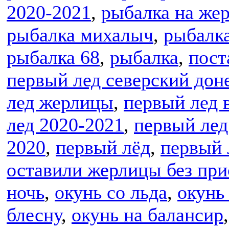
2020-2021
,
рыбалка на же
рыбалка михалыч
,
рыбалк
рыбалка 68
,
рыбалка
,
пост
первый лед северский дон
лед жерлицы
,
первый лед 
лед 2020-2021
,
первый лед
2020
,
первый лёд
,
первый 
оставили жерлицы без пр
ночь
,
окунь со льда
,
окунь
блесну
,
окунь на балансир