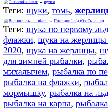
О способах ловли
→
щучки
Теги:
щуки
,
томь
,
жерлиц
Видеоотчеты о рыбалке
→
Последний лёд (Оз. Смолино)
Теги:
щука по первому льд
флажки
,
щука на жерлицы
2020
,
щука на жерлицы
,
щ
для зимней рыбалки
,
рыба
михалычем
,
рыбалка по пе
рыбалка на флажки
,
рыбал
мормышку
,
рыбалка на ль
рыбалка на карпа
,
рыбалка