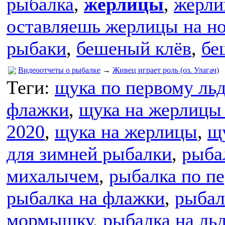
рыбалка
,
жерлицы
,
жерли
оставляешь жерлицы на но
рыбаки
,
бешеный клёв
,
бе
Видеоотчеты о рыбалке
→
Живец играет роль (оз. Улагач)
Теги:
щука по первому льд
флажки
,
щука на жерлицы
2020
,
щука на жерлицы
,
щ
для зимней рыбалки
,
рыба
михалычем
,
рыбалка по пе
рыбалка на флажки
,
рыбал
мормышку
,
рыбалка на ль