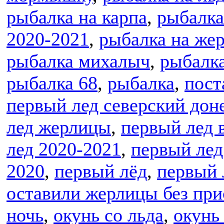
рыбалка на карпа
,
рыбалка
2020-2021
,
рыбалка на же
рыбалка михалыч
,
рыбалк
рыбалка 68
,
рыбалка
,
пост
первый лед северский дон
лед жерлицы
,
первый лед 
лед 2020-2021
,
первый лед
2020
,
первый лёд
,
первый 
оставили жерлицы без пр
ночь
,
окунь со льда
,
окунь