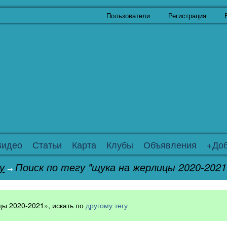
Пользователи
Регистрация
Видео
Статьи
Карта
Клубы
Объявления
+Доб
у
Поиск по тегу "щука на жерлицы 2020-2021
→
ы 2020-2021», искать по
другому тегу