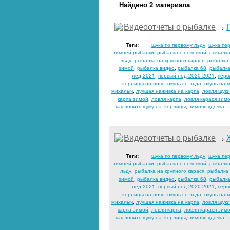
Найдено 2 материала
Видеоотчеты о рыбалке
→
Теги:
щука по первому льду
,
щука пе
зимней рыбалки
,
рыбалка с ночёвкой
,
рыбалка
льду
,
рыбалка на крупного карася
,
рыбалка 
зимой
,
рыбалка видео
,
рыбалка 68
,
рыбалк
лед 2021
,
первый лед 2020-2021
,
перв
жерлицы на ночь
,
окунь со льда
,
окунь на 
михалыч
,
лучшая наживка на карпа
,
ловля щук
карпа зимой
,
ловля карпа
,
ловля карася зим
как ловить щуку на жерлицы
,
зимняя удочка
,
Видеоотчеты о рыбалке
→
Теги:
щука по первому льду
,
щука пе
зимней рыбалки
,
рыбалка с ночёвкой
,
рыбалка
льду
,
рыбалка на крупного карася
,
рыбалка 
зимой
,
рыбалка видео
,
рыбалка 68
,
рыбалк
лед 2021
,
первый лед 2020-2021
,
перв
жерлицы на ночь
,
окунь со льда
,
окунь на 
михалыч
,
лучшая наживка на карпа
,
ловля щук
карпа зимой
,
ловля карпа
,
ловля карася зим
как ловить щуку на жерлицы
,
зимняя удочка
,