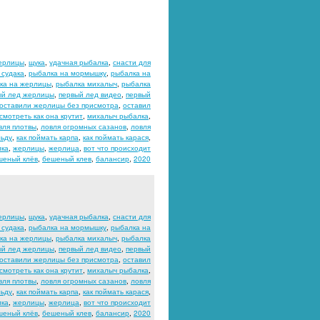
ерлицы
,
щука
,
удачная рыбалка
,
снасти для
 судака
,
рыбалка на мормышку
,
рыбалка на
ка на жерлицы
,
рыбалка михалыч
,
рыбалка
ый лед жерлицы
,
первый лед видео
,
первый
оставили жерлицы без присмотра
,
оставил
мотреть как она крутит
,
михалыч рыбалка
,
вля плотвы
,
ловля огромных сазанов
,
ловля
льду
,
как поймать карпа
,
как поймать карася
,
лка
,
жерлицы
,
жерлица
,
вот что происходит
шеный клёв
,
бешеный клев
,
балансир
,
2020
ерлицы
,
щука
,
удачная рыбалка
,
снасти для
 судака
,
рыбалка на мормышку
,
рыбалка на
ка на жерлицы
,
рыбалка михалыч
,
рыбалка
ый лед жерлицы
,
первый лед видео
,
первый
оставили жерлицы без присмотра
,
оставил
мотреть как она крутит
,
михалыч рыбалка
,
вля плотвы
,
ловля огромных сазанов
,
ловля
льду
,
как поймать карпа
,
как поймать карася
,
лка
,
жерлицы
,
жерлица
,
вот что происходит
шеный клёв
,
бешеный клев
,
балансир
,
2020