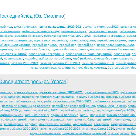
Последний лёд (Оз. Смолино)
рвый лед
,
щука на флажки
,
щука на жерлицы 2020-2021
,
щука на жерлицы 2020
,
щука на ж
 с михалычем
,
рыбалка по первому льду
,
рыбалка на щуку
,
рыбалка на флажки
,
рыбалка на
на карпа
,
рыбалка на карася
,
рыбалка на жерлицы 2020-2021
,
рыбалка на жерлицы
,
рыбал
а
,
поставили жерлицы до рассвета
,
первый лед северский донец
,
первый лед на реке
,
перв
ый лед 2020 украина
,
первый лёд 2020
,
первый лёд
,
первый лед
,
перволедье ноябрь 2020
,
мормышку зимой
,
окунь на блесну
,
окунь на балансир
,
окунь
,
мормышка
,
можно бесконечно с
и на флажки зимой
,
ловля щуки на жерлицы
,
ловля щуки на балансир зимой
,
ловля щуки
,
ло
ой
,
ловля карася
,
ледобур
,
лайфхаки по рыбалке
,
клуб рыбаков
,
клев рыбы
,
карп
,
карась на 
зимняя рыбалка 2020-2021
,
зимняя рыбалка 2020 2021
,
зимняя рыбалка 2020
,
зимняя рыба
когда оставляешь жерлицы на ночь без присмотра
,
братья рыбаки
,
бе
Живец играет роль (оз. Улагач)
рвый лед
,
щука на флажки
,
щука на жерлицы 2020-2021
,
щука на жерлицы 2020
,
щука на ж
 с михалычем
,
рыбалка по первому льду
,
рыбалка на щуку
,
рыбалка на флажки
,
рыбалка на
на карпа
,
рыбалка на карася
,
рыбалка на жерлицы 2020-2021
,
рыбалка на жерлицы
,
рыбал
а
,
поставили жерлицы до рассвета
,
первый лед северский донец
,
первый лед на реке
,
перв
ый лед 2020 украина
,
первый лёд 2020
,
первый лёд
,
первый лед
,
перволедье ноябрь 2020
,
мормышку зимой
,
окунь на блесну
,
окунь на балансир
,
окунь
,
мормышка
,
можно бесконечно с
и на флажки зимой
,
ловля щуки на жерлицы
,
ловля щуки на балансир зимой
,
ловля щуки
,
ло
ой
,
ловля карася
,
ледобур
,
лайфхаки по рыбалке
,
клуб рыбаков
,
клев рыбы
,
карп
,
карась на 
зимняя рыбалка 2020-2021
,
зимняя рыбалка 2020 2021
,
зимняя рыбалка 2020
,
зимняя рыба
когда оставляешь жерлицы на ночь без присмотра!
,
братья рыбаки
,
бе