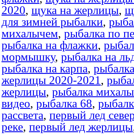
2020
,
щука на жерлицы
,
щ
для зимней рыбалки
,
рыба
михалычем
,
рыбалка по п
рыбалка на флажки
,
рыбал
мормышку
,
рыбалка на ль
рыбалка на карпа
,
рыбалка
жерлицы 2020-2021
,
рыба
жерлицы
,
рыбалка михал
видео
,
рыбалка 68
,
рыбалк
рассвета
,
первый лед севе
реке
,
первый лед жерлицы