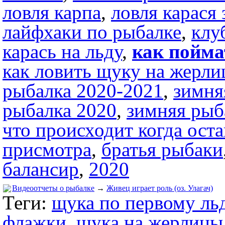
ловля карпа
,
ловля карася
лайфхаки по рыбалке
,
клу
карась на льду
,
как пойма
как ловить щуку на жерл
рыбалка 2020-2021
,
зимня
рыбалка 2020
,
зимняя рыб
что происходит когда ост
присмотра
,
братья рыбаки
балансир
,
2020
Видеоотчеты о рыбалке
→
Живец играет роль (оз. Улагач)
Теги:
щука по первому ль
флажки
,
щука на жерлицы