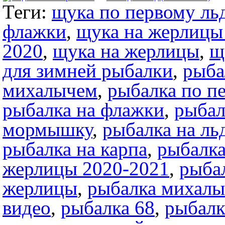
Теги:
щука по первому ль
флажки
,
щука на жерлицы
2020
,
щука на жерлицы
,
щ
для зимней рыбалки
,
рыба
михалычем
,
рыбалка по п
рыбалка на флажки
,
рыбал
мормышку
,
рыбалка на ль
рыбалка на карпа
,
рыбалка
жерлицы 2020-2021
,
рыба
жерлицы
,
рыбалка михал
видео
,
рыбалка 68
,
рыбалк