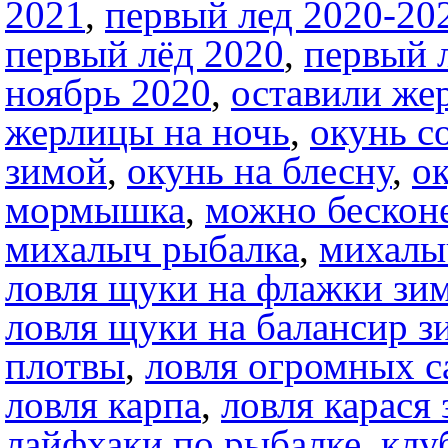
2021
,
первый лед 2020-20
первый лёд 2020
,
первый 
ноябрь 2020
,
оставили же
жерлицы на ночь
,
окунь с
зимой
,
окунь на блесну
,
о
мормышка
,
можно бесконе
михалыч рыбалка
,
михалы
ловля щуки на флажки зи
ловля щуки на балансир з
плотвы
,
ловля огромных с
ловля карпа
,
ловля карася
лайфхаки по рыбалке
,
клу