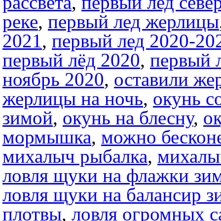
рассвета
,
первый лед севе
реке
,
первый лед жерлицы
2021
,
первый лед 2020-20
первый лёд 2020
,
первый 
ноябрь 2020
,
оставили же
жерлицы на ночь
,
окунь с
зимой
,
окунь на блесну
,
о
мормышка
,
можно бесконе
михалыч рыбалка
,
михалы
ловля щуки на флажки зи
ловля щуки на балансир з
плотвы
,
ловля огромных с