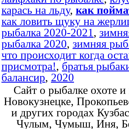
карась на льду
,
как пойма
как ловить щуку на жерл
рыбалка 2020-2021
,
зимня
рыбалка 2020
,
зимняя рыб
что происходит когда ост
присмотра!
,
братья рыбак
балансир
,
2020
Сайт о рыбалке охоте и
Новокузнецке, Прокопьев
и других городах Кузбас
Чулым, Чумыш, Иня, Бе