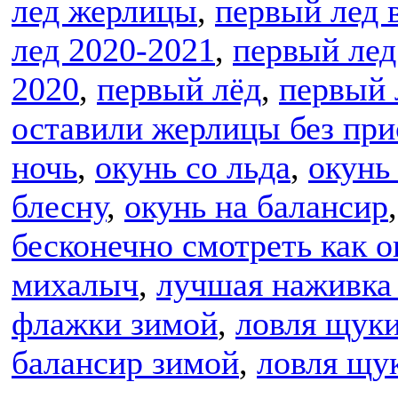
лед жерлицы
,
первый лед 
лед 2020-2021
,
первый лед
2020
,
первый лёд
,
первый 
оставили жерлицы без пр
ночь
,
окунь со льда
,
окунь
блесну
,
окунь на балансир
бесконечно смотреть как о
михалыч
,
лучшая наживка 
флажки зимой
,
ловля щук
балансир зимой
,
ловля щу