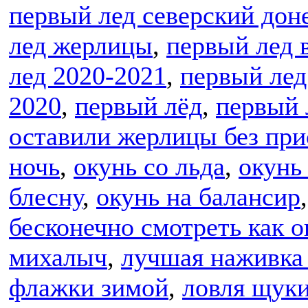
первый лед северский дон
лед жерлицы
,
первый лед 
лед 2020-2021
,
первый лед
2020
,
первый лёд
,
первый 
оставили жерлицы без пр
ночь
,
окунь со льда
,
окунь
блесну
,
окунь на балансир
бесконечно смотреть как о
михалыч
,
лучшая наживка 
флажки зимой
,
ловля щук