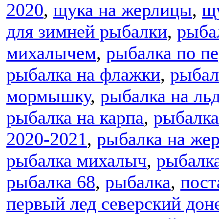
2020
,
щука на жерлицы
,
щ
для зимней рыбалки
,
рыба
михалычем
,
рыбалка по пе
рыбалка на флажки
,
рыбал
мормышку
,
рыбалка на ль
рыбалка на карпа
,
рыбалка
2020-2021
,
рыбалка на же
рыбалка михалыч
,
рыбалк
рыбалка 68
,
рыбалка
,
пост
первый лед северский дон