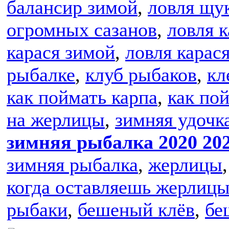
балансир зимой
,
ловля щу
огромных сазанов
,
ловля 
карася зимой
,
ловля карас
рыбалке
,
клуб рыбаков
,
кл
как поймать карпа
,
как по
на жерлицы
,
зимняя удочк
зимняя рыбалка 2020 20
зимняя рыбалка
,
жерлицы
когда оставляешь жерлицы
рыбаки
,
бешеный клёв
,
бе