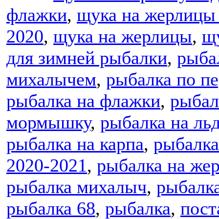
флажки
,
щука на жерлицы
2020
,
щука на жерлицы
,
щ
для зимней рыбалки
,
рыба
михалычем
,
рыбалка по пе
рыбалка на флажки
,
рыбал
мормышку
,
рыбалка на ль
рыбалка на карпа
,
рыбалка
2020-2021
,
рыбалка на же
рыбалка михалыч
,
рыбалк
рыбалка 68
,
рыбалка
,
пост