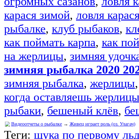
огромных сазанов
,
ловля 
карася зимой
,
ловля карас
рыбалке
,
клуб рыбаков
,
кл
как поймать карпа
,
как по
на жерлицы
,
зимняя удочк
зимняя рыбалка 2020 20
зимняя рыбалка
,
жерлицы
когда оставляешь жерлицы
рыбаки
,
бешеный клёв
,
бе
Видеоотчеты о рыбалке
→
Живец играет роль (оз. Улагач)
Теги:
щука по первому льд