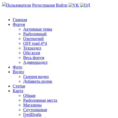
Пользователи
Регистрация
Войти
Главная
Форум
Активные темы
Рыболовный
Охотничий
OFF road 4*4
Техраздел
Обо всем
Весь форум
Админраздел
Фото
Видео
Галерея видео
Добавить ролик
Статьи
Карта
Общая
Рыболовные места
Магазины
Спутниковая
ГенШтаба