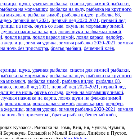
жерлицы
,
щука
,
удачная рыбалка
,
снасти для зимней рыбалки
,
рыбалка на мормышку
,
рыбалка на льду
,
рыбалка на крупного
ка михалыч
,
рыбалка зимой
,
рыбалка видео
,
рыбалка 68
,
видео
,
первый лед 2021
,
первый лед 2020-2021
,
первый лед
ерлицы на ночь
,
окунь со льда
,
окунь на мормышку зимой
,
,
лучшая наживка на карпа
,
ловля щуки на флажки зимой
,
й
,
ловля карпа
,
ловля карася зимой
,
ловля карася
,
ледобур
,
на жерлицы
,
зимняя удочка
,
зимняя рыбалка 2020-2021
,
зимняя
на ночь без присмотра
,
братья рыбаки
,
бешеный клёв
,
жерлицы
,
щука
,
удачная рыбалка
,
снасти для зимней рыбалки
,
рыбалка на мормышку
,
рыбалка на льду
,
рыбалка на крупного
ка михалыч
,
рыбалка зимой
,
рыбалка видео
,
рыбалка 68
,
видео
,
первый лед 2021
,
первый лед 2020-2021
,
первый лед
ерлицы на ночь
,
окунь со льда
,
окунь на мормышку зимой
,
,
лучшая наживка на карпа
,
ловля щуки на флажки зимой
,
й
,
ловля карпа
,
ловля карася зимой
,
ловля карася
,
ледобур
,
на жерлицы
,
зимняя удочка
,
зимняя рыбалка 2020-2021
,
зимняя
на ночь без присмотра!
,
братья рыбаки
,
бешеный клёв
,
родах Кузбасса. Рыбалка на Томь, Кия, Яя, Чулым, Чумыш,
ый Берчикуль, Большой и Малый Базыры, Линёвое и Пустое.
ое вы найдете на нашем сайте
Kuz-Fish.ru