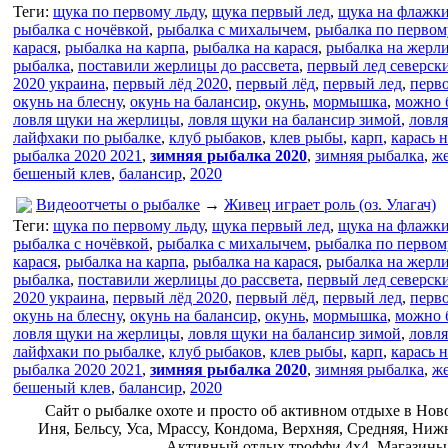
Теги:
щука по первому льду
,
щука первый лед
,
щука на флажк
рыбалка с ночёвкой
,
рыбалка с михалычем
,
рыбалка по первом
карася
,
рыбалка на карпа
,
рыбалка на карася
,
рыбалка на жерл
рыбалка
,
поставили жерлицы до рассвета
,
первый лед северск
2020 украина
,
первый лёд 2020
,
первый лёд
,
первый лед
,
перво
окунь на блесну
,
окунь на балансир
,
окунь
,
мормышка
,
можно б
ловля щуки на жерлицы
,
ловля щуки на балансир зимой
,
ловл
лайфхаки по рыбалке
,
клуб рыбаков
,
клев рыбы
,
карп
,
карась н
рыбалка 2020 2021
,
зимняя рыбалка 2020
,
зимняя рыбалка
,
ж
бешеный клев
,
балансир
,
2020
Видеоотчеты о рыбалке
→
Живец играет роль (оз. Улагач)
Теги:
щука по первому льду
,
щука первый лед
,
щука на флажк
рыбалка с ночёвкой
,
рыбалка с михалычем
,
рыбалка по первом
карася
,
рыбалка на карпа
,
рыбалка на карася
,
рыбалка на жерл
рыбалка
,
поставили жерлицы до рассвета
,
первый лед северск
2020 украина
,
первый лёд 2020
,
первый лёд
,
первый лед
,
перво
окунь на блесну
,
окунь на балансир
,
окунь
,
мормышка
,
можно б
ловля щуки на жерлицы
,
ловля щуки на балансир зимой
,
ловл
лайфхаки по рыбалке
,
клуб рыбаков
,
клев рыбы
,
карп
,
карась н
рыбалка 2020 2021
,
зимняя рыбалка 2020
,
зимняя рыбалка
,
ж
бешеный клев
,
балансир
,
2020
Сайт о рыбалке охоте и просто об активном отдыхе в Нов
Иня, Бельсу, Уса, Мрассу, Кондома, Верхняя, Средняя, Н
Активный отдых троффи 4х4. Магазины н