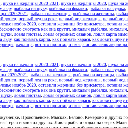
и
,
щука на жерлицы 2020-2021
,
щука на жерлицы 2020
,
щука на 
у льду
,
рыбалка на щуку
,
рыбалка на флажки
,
рыбалка на судака
,
ицы 2020-2021
,
рыбалка на жерлицы
,
рыбалка на жерлицы
,
рыбал
ий донец
,
первый лед на реке
,
первый лед жерлицы
,
первый лед 
ледье ноябрь 2020
,
оставили жерлицы без присмотра
,
оставил ж
есконечно смотреть как она крутит
,
михалыч рыбалка
,
михалыч
я щуки
,
ловля плотвы
,
ловля огромных сазанов
,
ловля карпа зимо
а льду
,
как поймать карпа
,
как поймать карася
,
как ловить щуку 
ерлицы
,
жерлица
,
вот что происходит когда оставляешь жерлицы 
и
,
щука на жерлицы 2020-2021
,
щука на жерлицы 2020
,
щука на 
у льду
,
рыбалка на щуку
,
рыбалка на флажки
,
рыбалка на судака
,
ицы 2020-2021
,
рыбалка на жерлицы
,
рыбалка на жерлицы
,
рыбал
ий донец
,
первый лед на реке
,
первый лед жерлицы
,
первый лед 
ледье ноябрь 2020
,
оставили жерлицы без присмотра
,
оставил ж
есконечно смотреть как она крутит
,
михалыч рыбалка
,
михалыч
я щуки
,
ловля плотвы
,
ловля огромных сазанов
,
ловля карпа зимо
а льду
,
как поймать карпа
,
как поймать карася
,
как ловить щуку 
ерлицы
,
жерлица
,
вот что происходит когда оставляешь жерлицы 
окузнецке, Прокопьевске, Мысках, Белово, Кемерово и других го
ижняя Терси и многих других. Ловля рыбы и отдых на озерах Мал
аших городов, рассказы охотников и рыболовов и многое друг