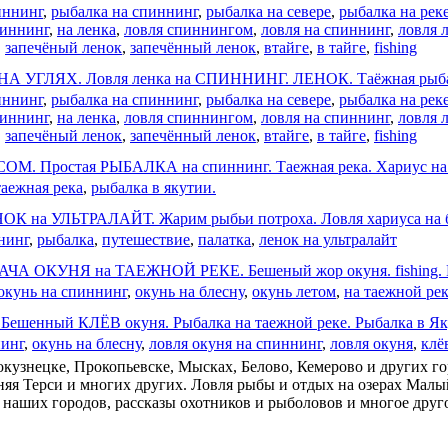
иннинг
,
рыбалка на спиннинг
,
рыбалка на севере
,
рыбалка на рек
пиннинг
,
на ленка
,
ловля спиннингом
,
ловля на спиннинг
,
ловля 
,
запечёный ленок
,
запечённый ленок
,
втайге
,
в тайге
,
fishing
 УГЛЯХ. Ловля ленка на СПИННИНГ. ЛЕНОК. Таёжная рыбалк
иннинг
,
рыбалка на спиннинг
,
рыбалка на севере
,
рыбалка на рек
пиннинг
,
на ленка
,
ловля спиннингом
,
ловля на спиннинг
,
ловля 
,
запечёный ленок
,
запечённый ленок
,
втайге
,
в тайге
,
fishing
 Простая РЫБАЛКА на спиннинг. Таежная река. Хариус на ре
таежная река
,
рыбалка в якутии.
К на УЛЬТРАЛАЙТ. Жарим рыбьи потроха. Ловля хариуса на б
нинг
,
рыбалка
,
путешествие
,
палатка
,
ленок на ультралайт
 ОКУНЯ на ТАЕЖНОЙ РЕКЕ. Бешеный жор окуня. fishing. Р
окунь на спиннинг
,
окунь на блесну
,
окунь летом
,
на таежной ре
шенный КЛЁВ окуня. Рыбалка на таежной реке. Рыбалка в Як
нинг
,
окунь на блесну
,
ловля окуня на спиннинг
,
ловля окуня
,
клё
окузнецке, Прокопьевске, Мысках, Белово, Кемерово и других го
ижняя Терси и многих других. Ловля рыбы и отдых на озерах Мал
аших городов, рассказы охотников и рыболовов и многое друг