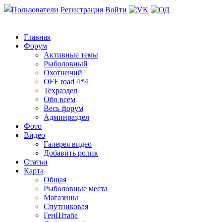
Пользователи
Регистрация
Войти
Главная
Форум
Активные темы
Рыболовный
Охотничий
OFF road 4*4
Техраздел
Обо всем
Весь форум
Админраздел
Фото
Видео
Галерея видео
Добавить ролик
Статьи
Карта
Общая
Рыболовные места
Магазины
Спутниковая
ГенШтаба