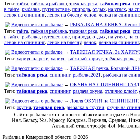
Теги:
тайга
,
таёжная рыбалка
,
таежная река
,
таёжная река
,
сп
в тайге
,
рыбалка
,
путешествие
,
природа
,
отдых
,
на углях
,
на с
ленок на спиннинг
,
ленок на блесну
,
ленок
,
ленка на спиннинг
Видеоотчеты о рыбалке
→
РЫБАЛКА НА ЛЕНКА. Ленок НА
Теги:
тайга
,
таёжная рыбалка
,
таежная река
,
таёжная река
,
сп
в тайге
,
рыбалка
,
путешествие
,
природа
,
отдых
,
на углях
,
на с
ленок на спиннинг
,
ленок на блесну
,
ленок
,
ленка на спиннинг
Видеоотчеты о рыбалке
→
ТАЕЖНАЯ РЕЧКА. За ХАРИУСОМ.
Теги:
хариус на реке
,
хариус
,
таёжный хариус
,
таёжная речка
,
Видеоотчеты о рыбалке
→
ТАЕЖНАЯ речка. Большой ЛЕНО
Теги:
таёжная река
,
спиннинг
,
рыбалка2021
,
рыбалка на спин
Видеоотчеты о рыбалке
→
ОКУНЬ НА СПИННИНГ. РАЗДАЧА
Теги:
таёжная река
,
спиннинг
,
раздача окуня
,
отлично клюёт
,
Видеоотчеты о рыбалке
→
Ловля ОКУНЯ на СПИННИНГ. Бе
Теги:
якутия
,
таёжная река
,
рыбалка в якутии
,
окунь на спин
Сайт о рыбалке охоте и просто об активном отдыхе в Нов
Иня, Бельсу, Уса, Мрассу, Кондома, Верхняя, Средняя, Н
Активный отдых троффи 4х4. Магазины н
Рыбалка в Кемеровской области © 2026