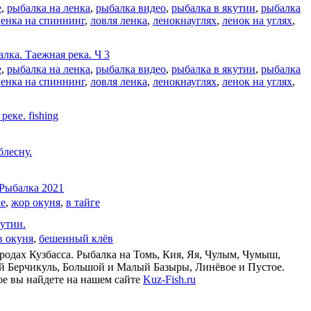
е
,
рыбалка на ленка
,
рыбалка видео
,
рыбалка в якутии
,
рыбалка
ленка на спиннинг
,
ловля ленка
,
ленокнауглях
,
ленок на углях
,
а. Таежная река. Ч 3
е
,
рыбалка на ленка
,
рыбалка видео
,
рыбалка в якутии
,
рыбалка
ленка на спиннинг
,
ловля ленка
,
ленокнауглях
,
ленок на углях
,
ке. fishing
лесну.
ыбалка 2021
ке
,
жор окуня
,
в тайге
утии.
в окуня
,
бешенный клёв
родах Кузбасса. Рыбалка на Томь, Кия, Яя, Чулым, Чумыш,
ый Берчикуль, Большой и Малый Базыры, Линёвое и Пустое.
ое вы найдете на нашем сайте
Kuz-Fish.ru