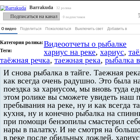
Barrakuda
· 32 ролика
Подписаться на канал
З
· 0 подписчиков
О видео
Поделиться
Пожаловаться
Выключить свет
Добавить в
Видеоотчеты о рыбалке
Категория ролика:
хариус на реке
,
хариус
,
та
Теги:
таёжная речка
,
таежная река
,
рыбалка в
И снова рыбалка в тайге. Таежная рек
как всегда очень радушно. Это была н
поездка за хариусом, мы вновь туда ед
этом ролике вы сможете увидеть наш 
пребывания на реке, ну и как всегда т
кухня, ну и конечно рыбалка на спинн
при помощи бензопилы смастерил себ
нары в палатку. И не смотря на больш
в реке после обильных дождей, хариус