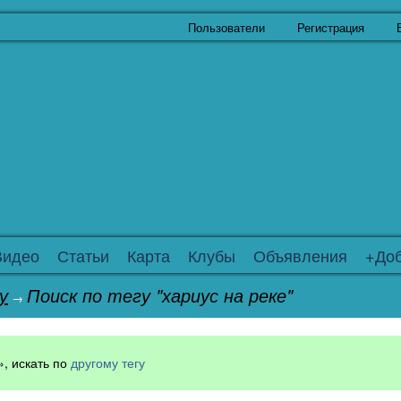
Пользователи
Регистрация
Видео
Статьи
Карта
Клубы
Объявления
+Доб
у
Поиск по тегу "хариус на реке"
→
», искать по
другому тегу