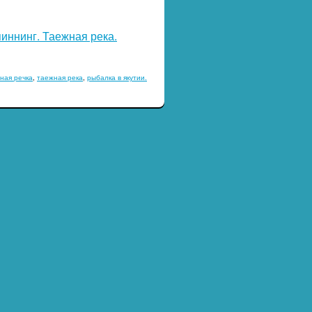
нинг. Таежная река.
ная речка
,
таежная река
,
рыбалка в якутии.