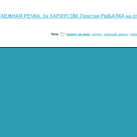
ТАЕЖНАЯ РЕЧКА. За ХАРИУСОМ. Простая РЫБАЛКА на спин
Теги:
хариус на реке
,
хариус
,
таёжный хариус
,
таёж