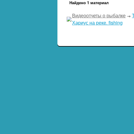
Найдено 1 материал
Видеоотчеты о рыбалке
→
Хариус на реке. fishing