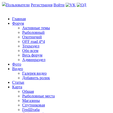
Пользователи
Регистрация
Войти
Главная
Форум
Активные темы
Рыболовный
Охотничий
OFF road 4*4
Техраздел
Обо всем
Весь форум
Админраздел
Фото
Видео
Галерея видео
Добавить ролик
Статьи
Карта
Общая
Рыболовные места
Магазины
Спутниковая
ГенШтаба