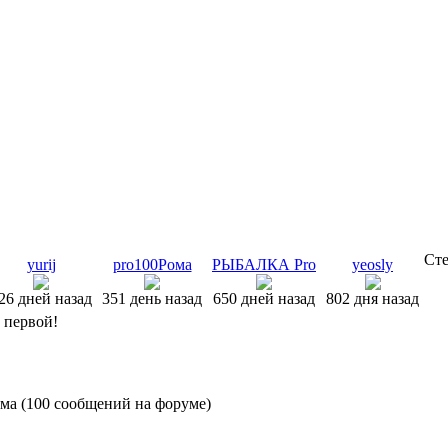
Сте
yurij
pro100Рома
РЫБАЛКА Pro
yeosly
26 дней назад
351 день назад
650 дней назад
802 дня назад
т первой!
ма (100 сообщений на форуме)