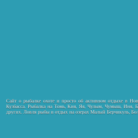
Сайт о рыбалке охоте и просто об активном отдыхе в Нов
Кузбасса. Рыбалка на Томь, Кия, Яя, Чулым, Чумыш, Иня, Б
других. Ловля рыбы и отдых на озерах Малый Берчикуль, Б
Магазины наших городов, рассказы охотников и рыболовов и
Рыбалка в Кемеровской области © 2026
Рекламма на сайте