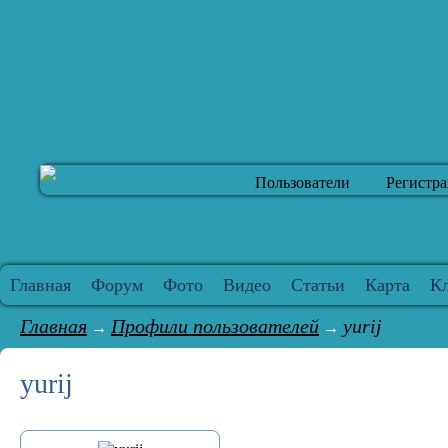
Пользователи
Регистр
Главная
Форум
Фото
Видео
Статьи
Карта
К
Главная
Профили пользователей
yurij
→
→
yurij