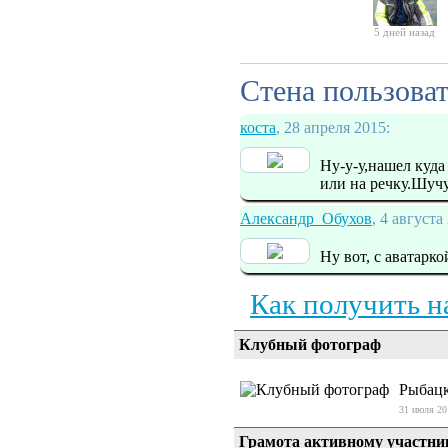
5 дней назад
Стена пользова
коста
, 28 апреля 2015:
Ну-у-у,нашел куда
или на речку.Шучу
Александр_Обухов
, 4 августа
Ну вот, с аватарк
Как получить н
Клубный фотограф
Рыбацк
31 июля 20
Грамота активному участни