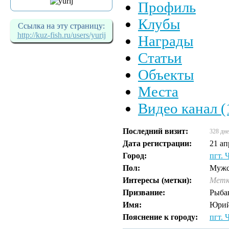
Профиль
Клубы
Ссылка на эту страницу:
http://kuz-fish.ru/users/yurij
Награды
Статьи
Объекты
Места
Видео канал (
Последний визит:
328 дне
Дата регистрации:
21 ап
Город:
пгт. 
Пол:
Мужс
Интересы (метки):
Метк
Призвание:
Рыба
Имя:
Юри
Пояснение к городу:
пгт. 