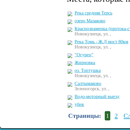
Река средняя Терсь
озеро Мазаково
Краснознаменка (протока-с
Новокузнецк, ул. ,
Река Томь - Ж.Д мост 80км
Новокузнецк, ул. ,
"Огурец"
Жирновка
оз. Топтушка
Новокузнецк, ул. ,
Салтымаково
Зеленогорск, ул. ,
Водо-моторный выезд
убик
Страницы:
1
2
С