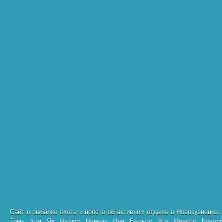
Сайт о рыбалке охоте и просто об активном отдыхе в Новокузнецке,
Томь, Кия, Яя, Чулым, Чумыш, Иня, Бельсу, Уса, Мрассу, Кондо