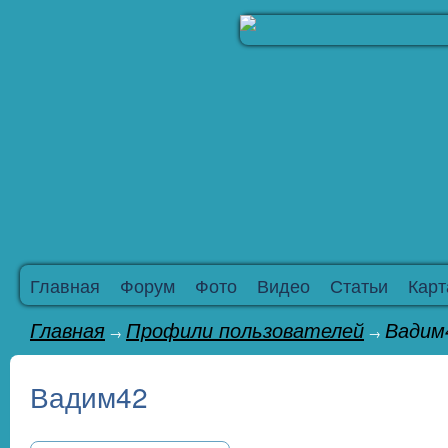
Главная
Форум
Фото
Видео
Статьи
Карт
Главная
Профили пользователей
Вадим
→
→
Вадим42