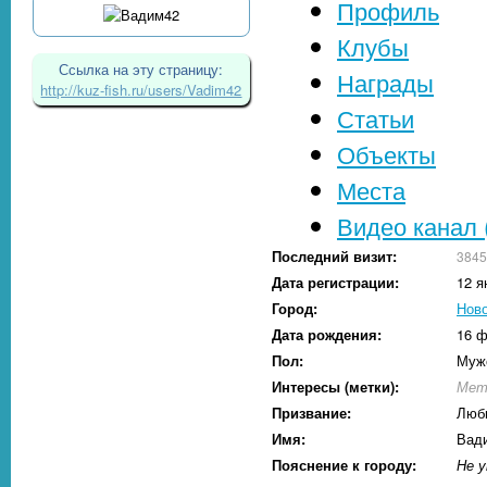
Профиль
Клубы
Ссылка на эту страницу:
Награды
http://kuz-fish.ru/users/Vadim42
Статьи
Объекты
Места
Видео канал 
Последний визит:
3845
Дата регистрации:
12 я
Город:
Ново
Дата рождения:
16 ф
Пол:
Муж
Интересы (метки):
Мет
Призвание:
Люб
Имя:
Вад
Пояснение к городу:
Не у