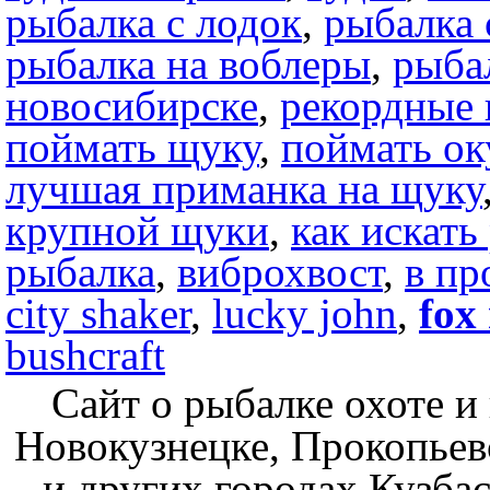
рыбалка с лодок
,
рыбалка 
рыбалка на воблеры
,
рыбал
новосибирске
,
рекордные
поймать щуку
,
поймать ок
лучшая приманка на щуку
крупной щуки
,
как искать
рыбалка
,
виброхвост
,
в пр
city shaker
,
lucky john
,
fox
bushcraft
Сайт о рыбалке охоте и
Новокузнецке, Прокопьев
и других городах Кузбас