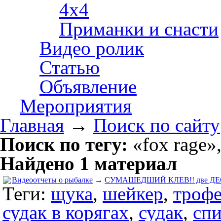
4х4
Приманки и снасти
Видео ролик
Статью
Объявление
Мероприятия
Главная
→
Поиск по сайту
Поиск по тегу:
«fox rage»
Найдено 1 материал
Видеоотчеты о рыбалке
→
СУМАШЕДШИЙ КЛЕВ!! две ДЕ
Теги:
щука
,
шейкер
,
троф
судак в корягах
,
судак
,
сп