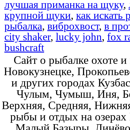
лучшая приманка на щуку
,
крупной щуки
,
как искать 
рыбалка
,
виброхвост
,
в про
city shaker
,
lucky john
,
fox r
bushcraft
Сайт о рыбалке охоте и
Новокузнецке, Прокопьев
и других городах Кузбас
Чулым, Чумыш, Иня, Бе
Верхняя, Средняя, Нижняя
рыбы и отдых на озерах
Малый Базыры, Линёво