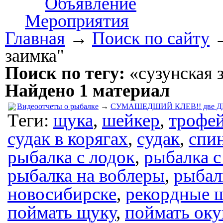
Объявление
Мероприятия
Главная
→
Поиск по сайту
заимка"
Поиск по тегу:
«сузунская 
Найдено 1 материал
Видеоотчеты о рыбалке
→
СУМАШЕДШИЙ КЛЕВ!! две Д
Теги:
щука
,
шейкер
,
трофе
судак в корягах
,
судак
,
спи
рыбалка с лодок
,
рыбалка с
рыбалка на воблеры
,
рыбал
новосибирске
,
рекордные 
поймать щуку
,
поймать оку