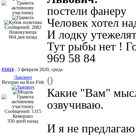
постели фанеру
Человек хотел над
Сообщений: 2082
И лодку утежелят
Новокузнецк
664 дня назад
Тут рыбы нет ! Г
969 58 84
#1414
- 5 февраля 2020, среда
0
Львович
Ветеран на Kuz-Fish
Какие "Вам" мысл
озвучиваю.
Сообщений: 1315
Кемерово
350 дней назад
И я не предлагаю 