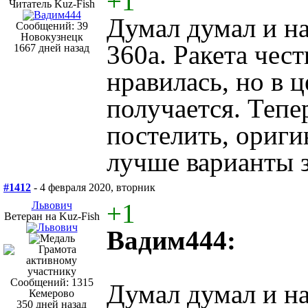
+1
Читатель Kuz-Fish
Думал думал и н
Сообщений: 39
Новокузнецк
360а. Ракета чес
1667 дней назад
нравилась, но в 
получается. Тепе
постелить, ориги
лучше варианты з
#1412
- 4 февраля 2020, вторник
+1
Львович
Ветеран на Kuz-Fish
Вадим444:
Сообщений: 1315
Думал думал и н
Кемерово
350 дней назад