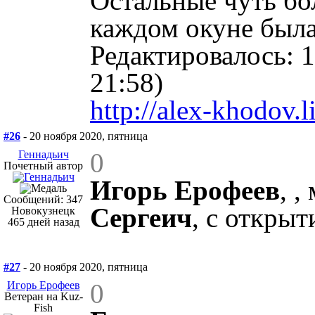
Остальные чуть бо
каждом окуне была
Редактировалось: 1
21:58)
http://alex-khodov.l
#26
- 20 ноября 2020, пятница
0
Геннадьич
Почетный автор
Игорь Ерофеев
, ,
Сообщений: 347
Сергеич
, с открыт
Новокузнецк
465 дней назад
#27
- 20 ноября 2020, пятница
0
Игорь Ерофеев
Ветеран на Kuz-
Fish