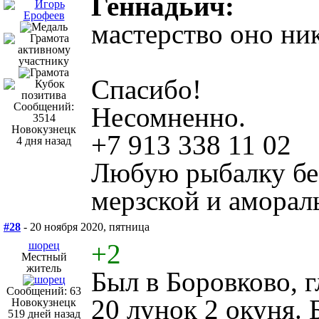
Геннадьич:
мастерство оно ник
Спасибо!
Сообщений:
Несомненно.
3514
Новокузнецк
+7 913 338 11 02
4 дня назад
Любую рыбалку без
мерзской и аморал
#28
- 20 ноября 2020, пятница
+2
шорец
Местный
житель
Был в Боровково, г
Сообщений: 63
20 лунок 2 окуня.
Новокузнецк
519 дней назад