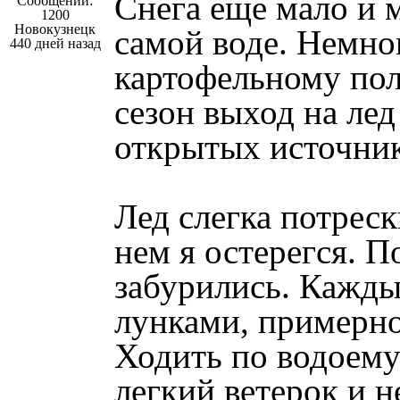
Снега еще мало и 
Сообщений:
1200
Новокузнецк
самой воде. Немно
440 дней назад
картофельному пол
сезон выход на лед
открытых источник
Лед слегка потреск
нем я остерегся. 
забурились. Кажды
лунками, примерно 
Ходить по водоему 
легкий ветерок и 