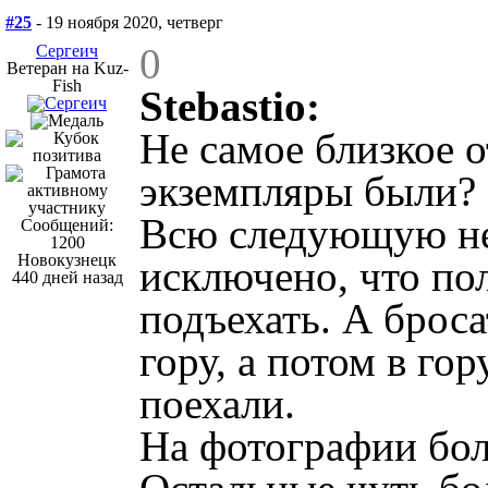
#25
- 19 ноября 2020, четверг
0
Сергеич
Ветеран на Kuz-
Fish
Stebastio:
Не самое близкое 
экземпляры были?
Всю следующую не
Сообщений:
1200
Новокузнецк
исключено, что пол
440 дней назад
подъехать. А броса
гору, а потом в гор
поехали.
На фотографии бол