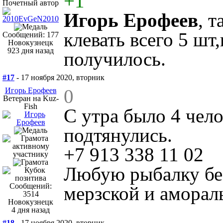
+1
Почетный автор
Игорь Ерофеев
, 
клевать всего 5 шт
Сообщений: 177
Новокузнецк
923 дня назад
получилось.
#17
- 17 ноября 2020, вторник
0
Игорь Ерофеев
Ветеран на Kuz-
Fish
С утра было 4 чело
подтянулись.
+7 913 338 11 02
Любую рыбалку без
Сообщений:
мерзской и аморал
3514
Новокузнецк
4 дня назад
#18
- 17 ноября 2020, вторник