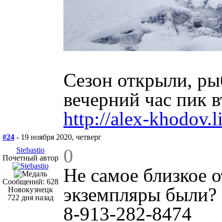
Сезон открыли, ры
вечерний час пик в
http://alex-khodov.l
#24
- 19 ноября 2020, четверг
0
Stebastio
Почетный автор
Не самое близкое 
Сообщений: 628
экземпляры были?
Новокузнецк
722 дня назад
8-913-282-8474