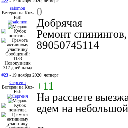
#22
- 19 ноября 2020, четверг
0
salomon
Ветеран на Kuz-
Fish
Добрячая
Ремонт спинингов,
89050745114
Сообщений:
1133
Новокузнецк
317 дней назад
#23
- 19 ноября 2020, четверг
+11
Сергеич
Ветеран на Kuz-
Fish
На рассвете выезж
едем на небольшой