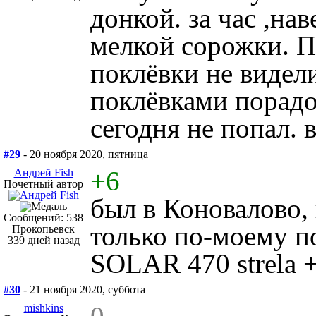
донкой. за час ,на
мелкой сорожки. П
поклёвки не видел
поклёвками порадов
сегодня не попал. 
#29
- 20 ноября 2020, пятница
+6
Андрей Fish
Почетный автор
был в Коновалово,
Сообщений: 538
только по-моему п
Прокопьевск
339 дней назад
SOLAR 470 strela
#30
- 21 ноября 2020, суббота
mishkins