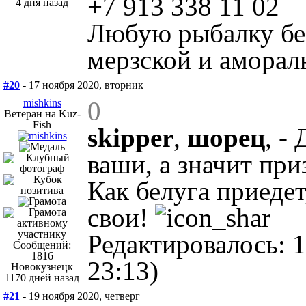
+7 913 338 11 02
4 дня назад
Любую рыбалку без
мерзской и аморал
#20
- 17 ноября 2020, вторник
0
mishkins
Ветеран на Kuz-
Fish
skipper
,
шорец
, -
ваши, а значит при
Как белуга приедет
свои!
Редактировалось: 1
Сообщений:
1816
23:13)
Новокузнецк
1170 дней назад
#21
- 19 ноября 2020, четверг