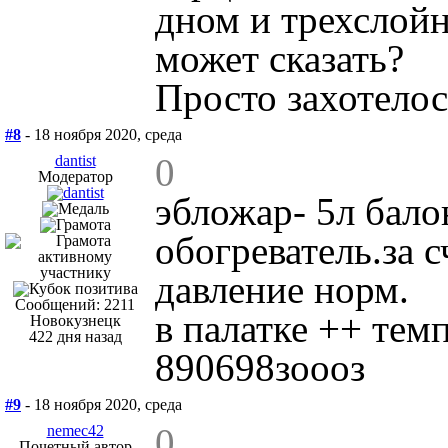
дном и трехслойн
может сказать?
Просто захотелос
#8
- 18 ноября 2020, среда
0
dantist
Модератор
эбложар- 5л бало
обогреватель.за 
давление норм.
Сообщений: 2211
в палатке ++ тем
Новокузнецк
422 дня назад
890698зоооз
#9
- 18 ноября 2020, среда
0
nemec42
Почетный автор