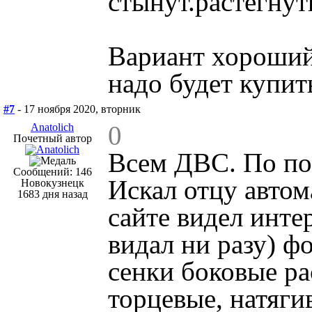
стынут.растегнут
Вариант хороший,
надо будет купить
#7
- 17 ноября 2020, вторник
0
Anatolich
Почетный автор
Всем ДВС. По по
Сообщений: 146
Искал отцу автом
Новокузнецк
1683 дня назад
сайте видел инте
видал ни разу) ф
сенки боковые ра
торцевые, натяги