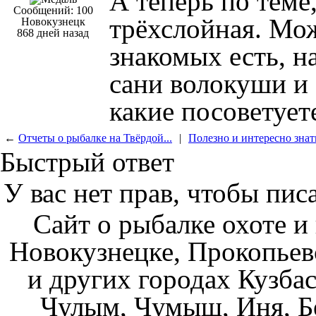
А теперь по теме
Сообщений: 100
трёхслойная. Мож
Новокузнецк
868 дней назад
знакомых есть, н
сани волокуши и 
какие посоветует
←
Отчеты о рыбалке на Твёрдой...
|
Полезно и интересно знат
Быстрый ответ
У вас нет прав, чтобы пис
Сайт о рыбалке охоте и
Новокузнецке, Прокопьев
и других городах Кузбас
Чулым, Чумыш, Иня, Бе