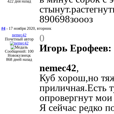
422 дня назад
стынут.растегнут
890698зоооз
#4
- 17 ноября 2020, вторник
0
nemec42
Почетный автор
Игорь Ерофеев:
Сообщений: 100
Новокузнецк
868 дней назад
nemec42
,
Куб хорош,но тяж
приличная.Есть т
опровергнут мои
Я сейчас редко п