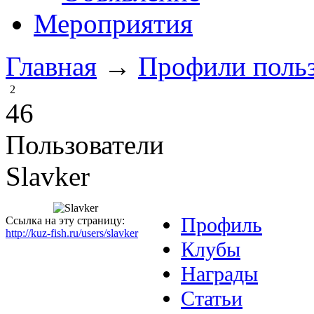
Мероприятия
Главная
→
Профили польз
2
46
Пользователи
Slavker
Профиль
Ссылка на эту страницу:
http://kuz-fish.ru/users/slavker
Клубы
Награды
Статьи