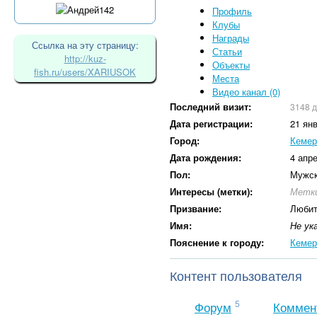
Профиль
Клубы
Награды
Ссылка на эту страницу:
Статьи
http://kuz-
Объекты
fish.ru/users/XARIUSOK
Места
Видео канал (0)
Последний визит:
3148 
Дата регистрации:
21 ян
Город:
Кемер
Дата рождения:
4 апр
Пол:
Мужс
Интересы (метки):
Метки
Призвание:
Любит
Имя:
Не ук
Пояснение к городу:
Кемер
Контент пользователя
5
Форум
Коммен