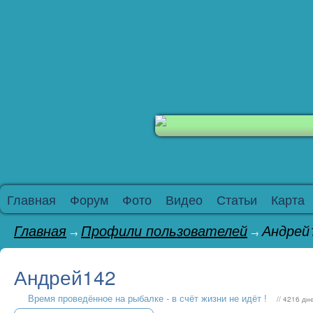
Главная
Форум
Фото
Видео
Статьи
Карта
Главная
Профили пользователей
Андрей
→
→
Андрей142
Время проведённое на рыбалке - в счёт жизни не идёт !
// 4216 дн