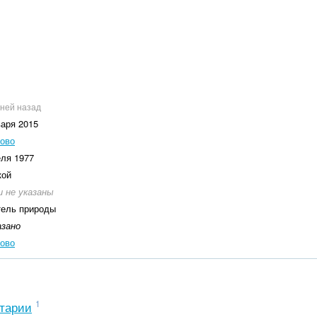
дней назад
варя 2015
ово
еля 1977
кой
 не указаны
ель природы
азано
ово
1
тарии