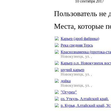
10 сентября 2017
Пользователь не 
Места, которые п
Карьер (дроб фабрика)
Река средняя Терсь
Краснознаменка (протока-ст
Новокузнецк, ул. ,
Карьер о.п. Новокузнецк во
щучий карьер
Новокузнецк, ул. ,
дойка
Новокузнецк, ул. ,
"Огурец"
оз. Уткуль, Алтайский край.
р. Курья, Алтайский край, У