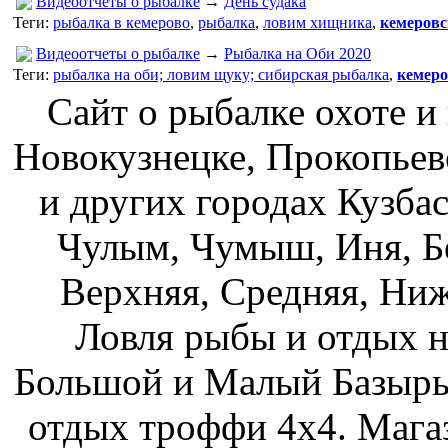
Видеоотчеты о рыбалке
→
День судака
Теги:
рыбалка в кемерово
,
рыбалка
,
ловим хищника
,
кемеровс
Видеоотчеты о рыбалке
→
Рыбалка на Оби 2020
Теги:
рыбалка на оби; ловим щуку; сибирская рыбалка
,
кемеро
Сайт о рыбалке охоте и
Новокузнецке, Прокопьев
и других городах Кузбас
Чулым, Чумыш, Иня, Бе
Верхняя, Средняя, Ниж
Ловля рыбы и отдых н
Большой и Малый Базыры
отдых троффи 4х4. Мага