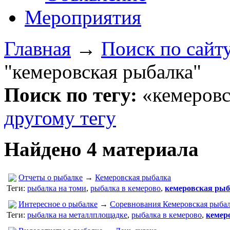
Мероприятия
Главная
→
Поиск по сайт
"кемеровская рыбалка"
Поиск по тегу:
«кемеровс
другому тегу
Найдено 4 материала
Отчеты о рыбалке
→
Кемеровская рыбалка
Теги:
рыбалка на томи
,
рыбалка в кемерово
,
кемеровская ры
Интересное о рыбалке
→
Соревнования Кемеровская рыба
Теги:
рыбалка на металлплощадке
,
рыбалка в кемерово
,
кемер