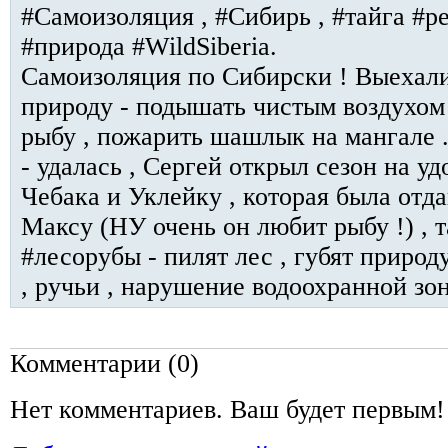
#Самоизоляция , #Сибирь , #тайга #р
#природа #WildSiberia.
Самоизоляция по Сибирски ! Выехали
природу - подышать чистым воздухом 
рыбу , пожарить шашлык на мангале 
- удалась , Сергей открыл сезон на у
Чебака и Уклейку , которая была отд
Максу (НУ очень он любит рыбу !) , 
#лесорубы - пилят лес , губят природ
, ручьи , нарушение водоохранной зо
Комментарии (
0
)
Нет комментариев. Ваш будет первым!