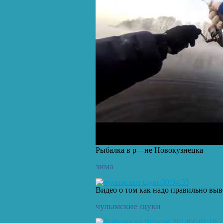
Рыбалка в р—не Новокузнецка
зима
00:04:35
Видео о том как надо правильно выв
чулымские щуки
00:01:10