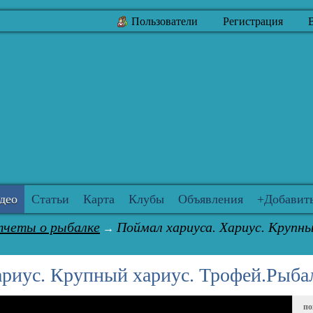
Пользователи
Регистрация
део
Статьи
Карта
Клубы
Объявления
+Добавит
тчеты о рыбалке
Поймал хариуса. Хариус. Крупны
→
ариус. Крупный хариус. Трофей.Рыба
по