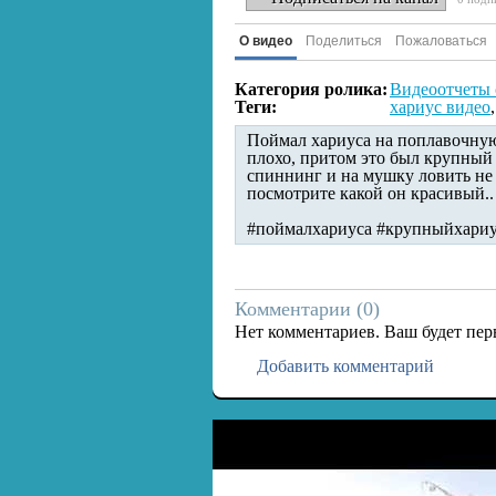
О видео
Поделиться
Пожаловаться
Категория ролика:
Видеоотчеты 
Теги:
хариус видео
Поймал хариуса на поплавочную 
плохо, притом это был крупный 
спиннинг и на мушку ловить не 
посмотрите какой он красивый..
#поймалхариуса #крупныйхариу
Комментарии (
0
)
Нет комментариев. Ваш будет пе
Добавить комментарий