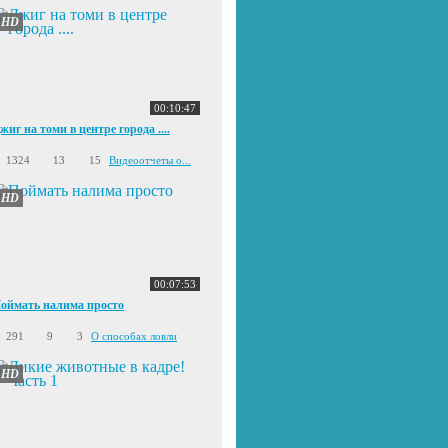
HD
00:10:47
жиг на томи в центре города ....
1324
13
15
Видеоотчеты о...
HD
00:07:53
оймать налима просто
291
9
3
О способах ловли
HD