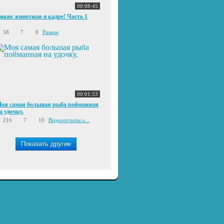
00:08:45
икие животные в кадре! Часть 1
58
7
8
Разное
00:01:53
оя самая большая рыба пойманная
а удочку.
216
7
10
Видеоотчеты о...