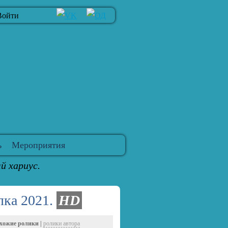
Войти
ь
Мероприятия
й хариус.
лка 2021.
HD
хожие ролики |
ролики автора