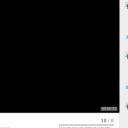
Д
П
00:00:33
18
/
0
За ролик пока что никто не голосовал...
исчиков