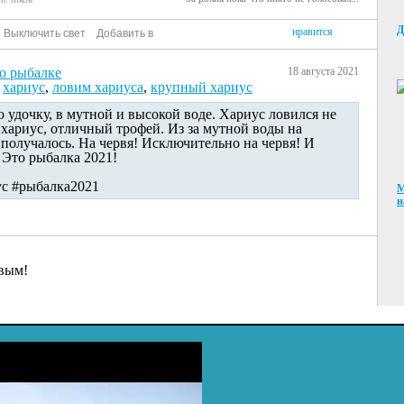
Д
нравится
Выключить свет
Добавить в
о рыбалке
18 августа 2021
,
хариус
,
ловим хариуса
,
крупный хариус
удочку, в мутной и высокой воде. Хариус ловился не
хариус, отличный трофей. Из за мутной воды на
получалось. На червя! Исключительно на червя! И
 Это рыбалка 2021!
с #рыбалка2021
М
н
рвым!