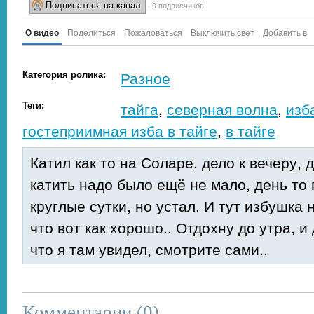
Подписаться на канал
· 0 подписчиков
О видео
Поделиться
Пожаловаться
Выключить свет
Добавить в
Категория ролика:
Разное
Теги:
тайга
,
северная волна
,
изб
гостеприимная изба в тайге
,
в тайге
Катил как то на Соларе, дело к вечеру, 
катить надо было ещё не мало, день то
круглые сутки, но устал. И тут избушка 
что вот как хорошо.. Отдохну до утра, и
что я там увидел, смотрите сами..
Комментарии (
0
)