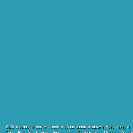
Сайт о рыбалке охоте и просто об активном отдыхе в Новокузнецке,
Томь, Кия, Яя, Чулым, Чумыш, Иня, Бельсу, Уса, Мрассу, Кондо