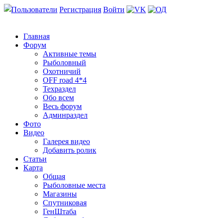
Пользователи
Регистрация
Войти
Главная
Форум
Активные темы
Рыболовный
Охотничий
OFF road 4*4
Техраздел
Обо всем
Весь форум
Админраздел
Фото
Видео
Галерея видео
Добавить ролик
Статьи
Карта
Общая
Рыболовные места
Магазины
Спутниковая
ГенШтаба