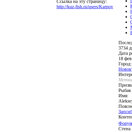
Ссылка на эту страницу:
http://kuz-fish.ru/users/Karpov
После
3734 д
Дата р
18 фев
Город:
Новок
Интере
Метки
Призв
Рыбак
Имя:
Alekse
Поясне
Запси
Контен
Фору
Стена 