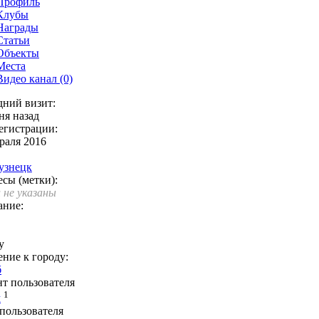
Профиль
Клубы
Награды
Статьи
Объекты
Места
Видео канал (0)
дний визит:
ня назад
егистрации:
раля 2016
узнецк
сы (метки):
 не указаны
ание:
y
ние к городу:
б
т пользователя
1
м
пользователя