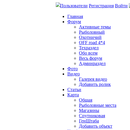
Пользователи
Регистрация
Войти
Главная
Форум
Активные темы
Рыболовный
Охотничий
OFF road 4*4
Техраздел
Обо всем
Весь форум
Админраздел
Фото
Видео
Галерея видео
Добавить ролик
Статьи
Карта
Общая
Рыболовные места
Магазины
Спутниковая
ГенШтаба
Добавить объект