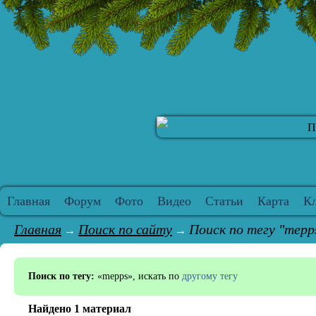
П
Главная
Форум
Фото
Видео
Статьи
Карта
К
Главная
Поиск по сайту
Поиск по тегу "mepp
→
→
Поиск по тегу:
«mepps», искать по
другому тегу
Найдено 1 материал