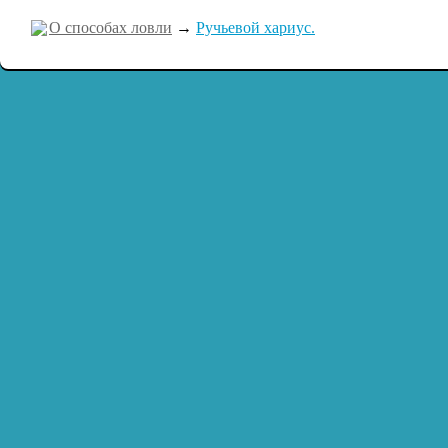
О способах ловли
→
Ручьевой хариус.