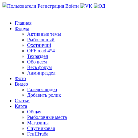
Пользователи
Регистрация
Войти
Главная
Форум
Активные темы
Рыболовный
Охотничий
OFF road 4*4
Техраздел
Обо всем
Весь форум
Админраздел
Фото
Видео
Галерея видео
Добавить ролик
Статьи
Карта
Общая
Рыболовные места
Магазины
Спутниковая
ГенШтаба