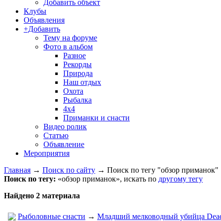
Добавить объект
Клубы
Объявления
+Добавить
Тему на форуме
Фото в альбом
Разное
Рекорды
Природа
Наш отдых
Охота
Рыбалка
4х4
Приманки и снасти
Видео ролик
Статью
Объявление
Мероприятия
Главная
→
Поиск по сайту
→
Поиск по тегу "обзор приманок"
Поиск по тегу:
«обзор приманок», искать по
другому тегу
Найдено 2 материала
Рыболовные снасти
→
Младший мелководный убийца Dead