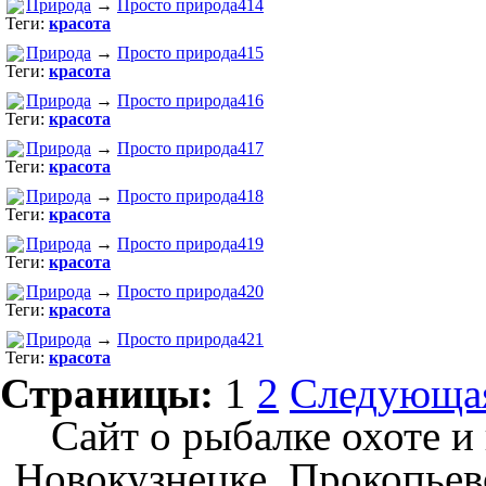
Природа
→
Просто природа414
Теги:
красота
Природа
→
Просто природа415
Теги:
красота
Природа
→
Просто природа416
Теги:
красота
Природа
→
Просто природа417
Теги:
красота
Природа
→
Просто природа418
Теги:
красота
Природа
→
Просто природа419
Теги:
красота
Природа
→
Просто природа420
Теги:
красота
Природа
→
Просто природа421
Теги:
красота
Страницы:
1
2
Следующа
Сайт о рыбалке охоте и
Новокузнецке, Прокопьев