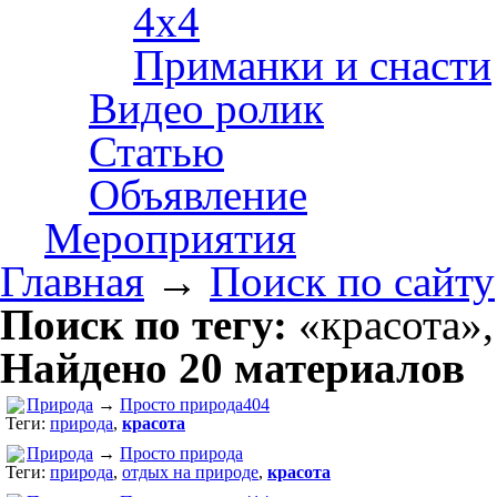
4х4
Приманки и снасти
Видео ролик
Статью
Объявление
Мероприятия
Главная
→
Поиск по сайту
Поиск по тегу:
«красота»,
Найдено 20 материалов
Природа
→
Просто природа404
Теги:
природа
,
красота
Природа
→
Просто природа
Теги:
природа
,
отдых на природе
,
красота