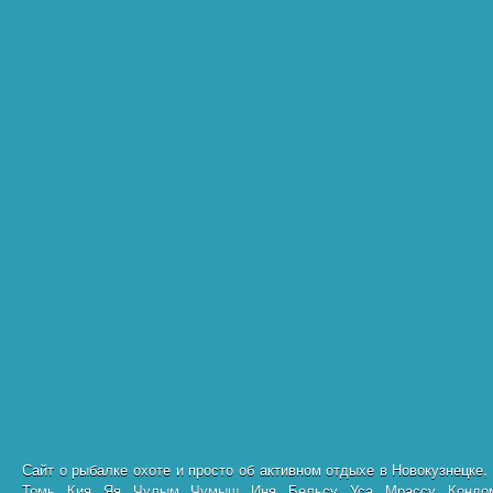
Сайт о рыбалке охоте и просто об активном отдыхе в Новокузнецке,
Томь, Кия, Яя, Чулым, Чумыш, Иня, Бельсу, Уса, Мрассу, Кондо