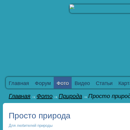
Главная
Форум
Фото
Видео
Статьи
Карт
Главная
Фото
Природа
Просто приро
→
→
→
Просто природа
Для любителей природы