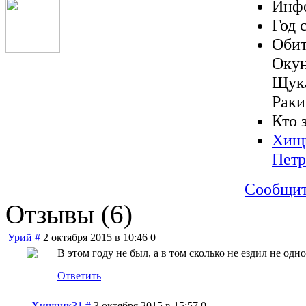
Инфо
Год 
Обит
Оку
Щук
Раки
Кто 
Хищ
Петр
Сообщит
Отзывы (
6
)
Урий
#
2 октября 2015 в 10:46
0
В этом году не был, а в том сколько не ездил не од
Ответить
Хищник31
#
3 октября 2015 в 15:57
0