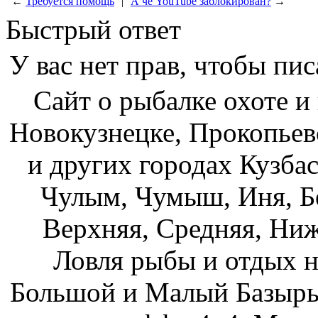
←
Требуется помощь
|
А че YouTube заблокирован?
→
Быстрый ответ
У вас нет прав, чтобы пис
Сайт о рыбалке охоте и
Новокузнецке, Прокопьев
и других городах Кузбас
Чулым, Чумыш, Иня, Бе
Верхняя, Средняя, Ниж
Ловля рыбы и отдых н
Большой и Малый Базыры