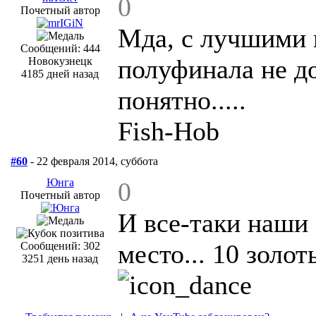
0
Почетный автор
Мда, с лучшими 
Сообщений: 444
полуфинала не до
Новокузнецк
4185 дней назад
понятно.....
Fish-Hob
#60
- 22 февраля 2014, суббота
Юнга
0
Почетный автор
И все-таки наши
место... 10 золо
Сообщений: 302
3251 день назад