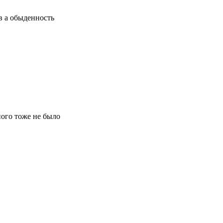
ов а обыденность
ого тоже не было