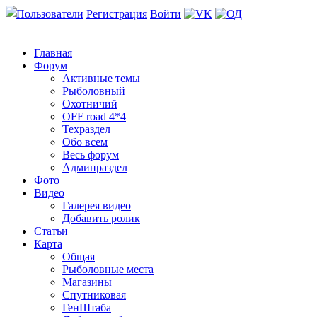
Пользователи
Регистрация
Войти
Главная
Форум
Активные темы
Рыболовный
Охотничий
OFF road 4*4
Техраздел
Обо всем
Весь форум
Админраздел
Фото
Видео
Галерея видео
Добавить ролик
Статьи
Карта
Общая
Рыболовные места
Магазины
Спутниковая
ГенШтаба