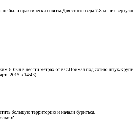
а не было практически совсем.Для этого озера 7-8 кг не сверхул
им.Я был в десяти метрах от вас.Поймал под сотню штук.Крупн
арта 2015 в 14:43)
атить большую территорию и начали буриться.
тельно?