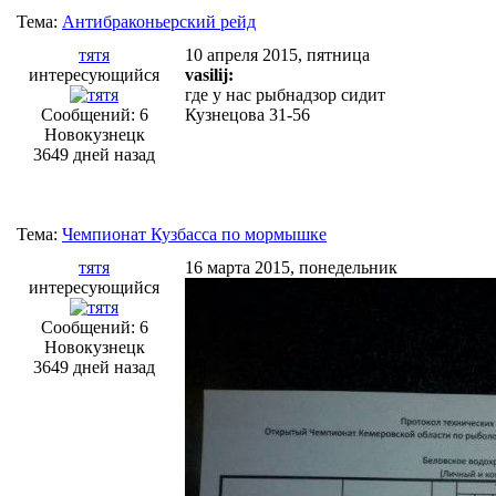
Тема:
Антибраконьерский рейд
тятя
10 апреля 2015, пятница
интересующийся
vasilij:
где у нас рыбнадзор сидит
Сообщений: 6
Кузнецова 31-56
Новокузнецк
3649 дней назад
Тема:
Чемпионат Кузбасса по мормышке
тятя
16 марта 2015, понедельник
интересующийся
Сообщений: 6
Новокузнецк
3649 дней назад