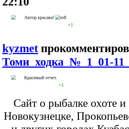
22:10
Автор красава!
+1
kyzmet
прокомментиров
Томи_ходка_№_1_01-11
Красивый отчет.
+1
Сайт о рыбалке охоте и
Новокузнецке, Прокопьев
и других городах Кузбас