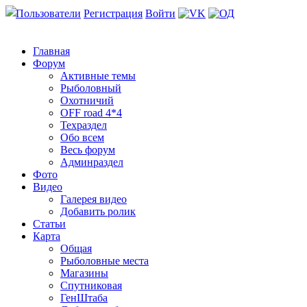
Пользователи
Регистрация
Войти
Главная
Форум
Активные темы
Рыболовный
Охотничий
OFF road 4*4
Техраздел
Обо всем
Весь форум
Админраздел
Фото
Видео
Галерея видео
Добавить ролик
Статьи
Карта
Общая
Рыболовные места
Магазины
Спутниковая
ГенШтаба