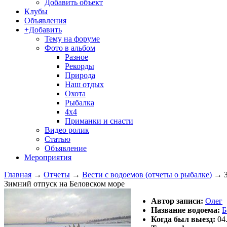
Добавить объект
Клубы
Объявления
+Добавить
Тему на форуме
Фото в альбом
Разное
Рекорды
Природа
Наш отдых
Охота
Рыбалка
4х4
Приманки и снасти
Видео ролик
Статью
Объявление
Мероприятия
Главная
→
Отчеты
→
Вести с водоемов (отчеты о рыбалке)
→
Зимний отпуск на Беловском море
Автор записи:
Олег
Название водоема:
Б
Когда был выезд:
04